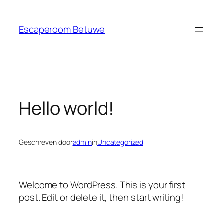
Ga
naar
Escaperoom Betuwe
de
inhoud
Hello world!
Geschreven door
admin
in
Uncategorized
Welcome to WordPress. This is your first
post. Edit or delete it, then start writing!